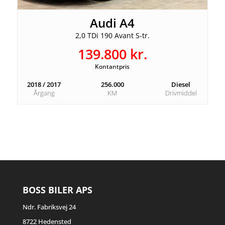
Audi A4
Parkeringssensorer for & bag
2,0 TDi 190 Avant S-tr.
139.800 kr.
El-klapbare sidespejle
Kontantpris
El-justerbare sidespejle
2018 / 2017
256.000
Diesel
Årgang
KM
Drivmiddel
Centrallås & fjernbetjent centrallås
Tagræling
Anhængertræk
BOSS BILER APS
⚙️ Design & Eksteriør
Ndr. Fabriksvej 24
8722 Hedensted