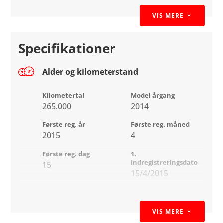
110 HK
Højdejustérbart
Isofix
VIS MERE
3
forsæde
Manuelt gear
Automatisk
Specifikationer
2 Zone klimaanlæg
Anhængervægt op til 1.200 kg
klimaanlæg
Alder og kilometerstand
Trip computer
Læderrat
Dieselpartikelfilter
Navigation
Glastag
Kilometertal
Model årgang
265.000
2014
Splitbagsæde
Sædevarme
✨ Kabine & Komfort
Første reg. år
Første reg. måned
Tagbøjler
Tonede ruder
2015
4
Læderindtræk
Træk
Tågelygter
Første reg. dag
1.
indregistreringsdato
15
ABS Bremser
15/4/2015
El-indstilleligt førersæde
2-zoners klimaanlæg
Motor og ydelse
VIS MERE
3