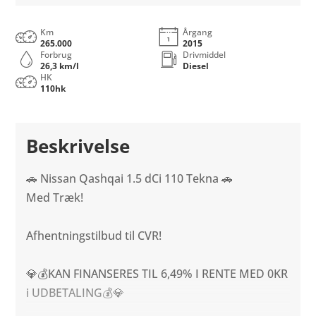
Km
Årgang
265.000
2015
Forbrug
Drivmiddel
26,3 km/l
Diesel
HK
110hk
Beskrivelse
🚗 Nissan Qashqai 1.5 dCi 110 Tekna 🚗
Med Træk!
Afhentningstilbud til CVR!
💎💰KAN FINANSERES TIL 6,49% I RENTE MED 0KR
i UDBETALING💰💎