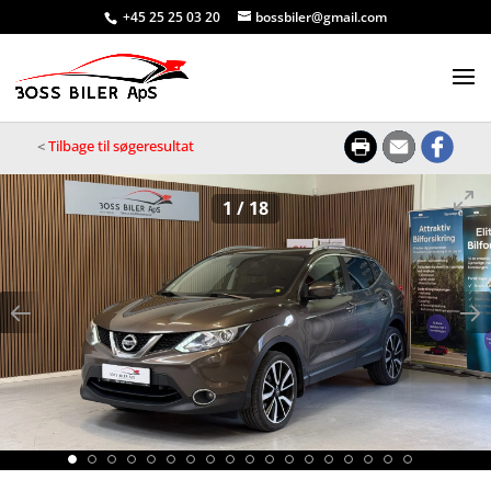
+45 25 25 03 20
bossbiler@gmail.com
<
Tilbage til søgeresultat
1
/
18