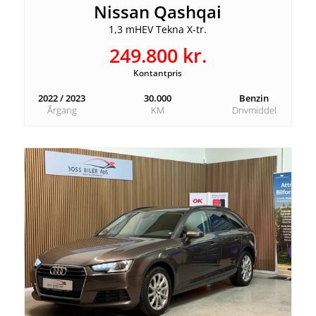
Nissan Qashqai
Skiltegenkendelse
1,3 mHEV Tekna X-tr.
249.800 kr.
Fjernlysassistent
Kontantpris
2022 / 2023
30.000
Benzin
ESP / antispin
Årgang
KM
Drivmiddel
ISOFIX
Dæktryksmåler
Airbags
🅿️ Parkering & Praktisk
360° kamera