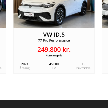
Antal døre
Bredde
5
1,8m
Totalvægt
Tilkoblingsvægt med
bremser
2.000kg
0kg
VW ID.5
77 Pro Performance
249.800 kr.
Kontantpris
2023
45.000
EL
el
Årgang
KM
Drivmiddel