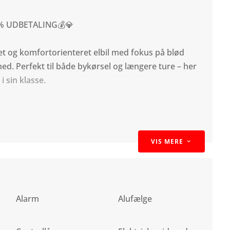
0% UDBETALING💰💎
et og komfortorienteret elbil med fokus på blød
ed. Perfekt til både bykørsel og længere ture – her
 sin klasse.
VIS MERE
3
Alarm
Alufælge