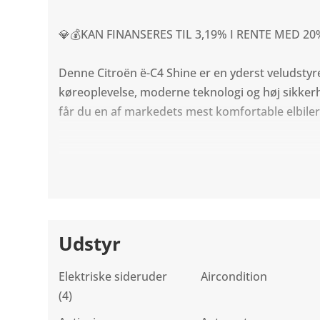
💎💰KAN FINANSERES TIL 3,19% I RENTE MED 2
Denne Citroën ë-C4 Shine er en yderst veludstyr
køreoplevelse, moderne teknologi og høj sikkerh
får du en af markedets mest komfortable elbiler i
🔋 El, Rækkevidde & Opladning
Rækkevidde: op til ca. 350 km WLTP
Udstyr
Batteri: 50 kWh
Elektriske sideruder
Aircondition
Hurtigladning: op til 100 kW DC
(4)