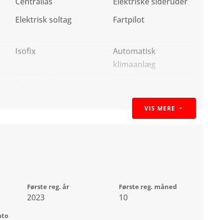
Centrallås
Elektriske sideruder
Elektrisk soltag
Fartpilot
Isofix
Automatisk
klimaanlæg
Navigation
Soltag
Tonede ruder
Tågelygter
VIS MERE
3
Første reg. år
Første reg. måned
2023
10
ato