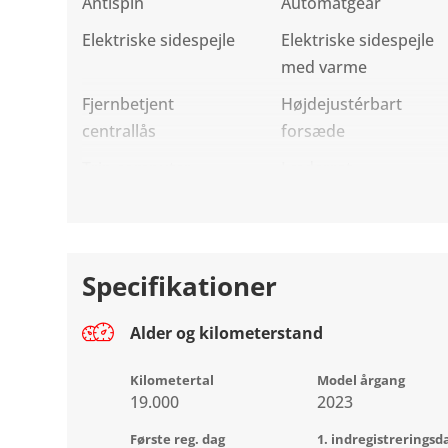
Antispin
Automatgear
DC lynladning (10-80%): ca. 30 minutter
Elektriske sidespejle
Elektriske sidespejle
med varme
✨ Kabine & Komfort
Fjernbetjent
Højdejustérbart
centrallås
forsæde
Automatisk klimaanlæg
Trip computer
Læderrat
Sædevarme i forsæder
Splitbagsæde
Sædevarme
ABS Bremser
Nøglefri adgang & start
Specifikationer
Midterarmlæn
Alder og kilometerstand
Læderrat
Kilometertal
Model årgang
19.000
2023
Elruder for & bag
Første reg. dag
1. indregistreringsd