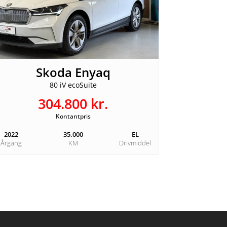
Skoda Enyaq
80 iV ecoSuite
304.800 kr.
Kontantpris
2022
35.000
EL
Årgang
KM
Drivmiddel