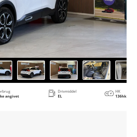
orbrug
Drivmiddel
HK
kke angivet
EL
136hk