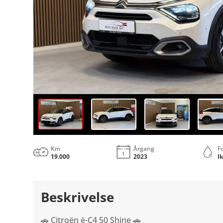
Km
Årgang
F
19.000
2023
I
Beskrivelse
🚗 Citroën ë-C4 50 Shine 🚗