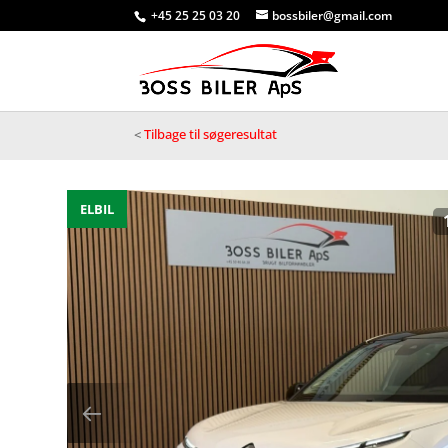
+45 25 25 03 20
bossbiler@gmail.com
<
Tilbage til søgeresultat
ELBIL