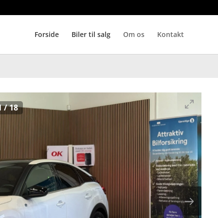
Forside
Biler til salg
Om os
Kontakt
1
/
18